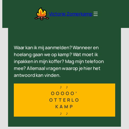
Ga
naar
Victorie Zomerkamp
de
inhoud
Waar kan ik mij aanmelden? Wanneer en
hoelang gaan we op kamp? Wat moet ik
inpakken in mijn koffer? Mag mijn telefoon
mee? Allemaal vragen waarop je hier het
antwoord kan vinden.
♪ ♪
OOOOO’
OTTERLO
KAMP
♪ ♪