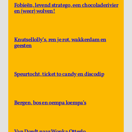
Fobieën, levend stratego, een chocoladerivier
en (weer) wolven!
Knutsellolly’s, ren je rot, wakkerdam en
geesten
Speurtocht, ticket to candy en discodip
Bergen, bos en oempa loempa’s
Van Dordt naar Wonka Otterlo