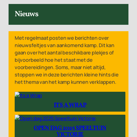
Nieuws
Met regelmaat posten we berichten over
nieuwsfeitjes van aankomend kamp. Dit kan
gaan over het aantal beschikbare plekjes of
bijvoorbeeld hoe het staat met de
voorbereidingen. Soms, maar niet altijd,
stoppen we in deze berichten kleine hints die
het thema van het kamp kunnen verklappen.
ITS A WRAP
OPEN DAG 2025 SPEELTUIN
VICTORIE