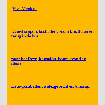
¡Viva México!
Dauwtrappen, bosbaden, boom knuffelen en
terug in de bus
naar het Dorp, kapsalon, bonte avond en
disco
Kauwgomballen, watergevecht en Jumanji