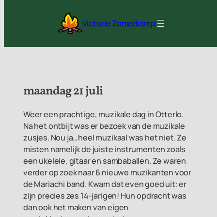
Ga
naar
Victorie Zomerkamp
de
inhoud
maandag 21 juli
Weer een prachtige, muzikale dag in Otterlo.
Na het ontbijt was er bezoek van de muzikale
zusjes. Nou ja…heel muzikaal was het niet. Ze
misten namelijk de juiste instrumenten zoals
een ukelele, gitaar en sambaballen. Ze waren
verder op zoek naar 6 nieuwe muzikanten voor
de Mariachi band. Kwam dat even goed uit: er
zijn precies zes 14-jarigen! Hun opdracht was
dan ook het maken van eigen