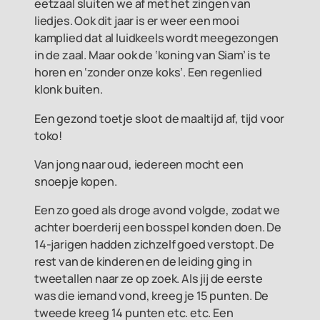
eetzaal sluiten we af met het zingen van
liedjes. Ook dit jaar is er weer een mooi
kamplied dat al luidkeels wordt meegezongen
in de zaal. Maar ook de ‘koning van Siam’ is te
horen en ‘zonder onze koks’. Een regenlied
klonk buiten.
Een gezond toetje sloot de maaltijd af, tijd voor
toko!
Van jong naar oud, iedereen mocht een
snoepje kopen.
Een zo goed als droge avond volgde, zodat we
achter boerderij een bosspel konden doen. De
14-jarigen hadden zichzelf goed verstopt. De
rest van de kinderen en de leiding ging in
tweetallen naar ze op zoek. Als jij de eerste
was die iemand vond, kreeg je 15 punten. De
tweede kreeg 14 punten etc. etc. Een