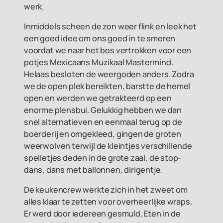
werk.
Inmiddels scheen de zon weer flink en leek het
een goed idee om ons goed in te smeren
voordat we naar het bos vertrokken voor een
potjes Mexicaans Muzikaal Mastermind.
Helaas besloten de weergoden anders. Zodra
we de open plek bereikten, barstte de hemel
open en werden we getrakteerd op een
enorme plensbui. Gelukkig hebben we dan
snel alternatieven en eenmaal terug op de
boerderij en omgekleed, gingen de groten
weerwolven terwijl de kleintjes verschillende
spelletjes deden in de grote zaal, de stop-
dans, dans met ballonnen, dirigentje.
De keukencrew werkte zich in het zweet om
alles klaar te zetten voor overheerlijke wraps.
Er werd door iedereen gesmuld. Eten in de