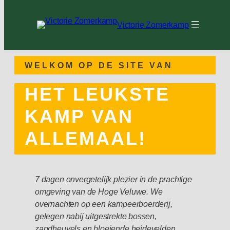
Ga
naar
Victorie Zomerkamp
de
inhoud
WELKOM OP DE SITE VAN
HET LEUKSTE
KAMP VAN
ALLEMAAL!
7 dagen onvergetelijk plezier in de prachtige
omgeving van de Hoge Veluwe. We
overnachten op een kampeerboerderij,
gelegen nabij uitgestrekte bossen,
zandheuvels en bloeiende heidevelden