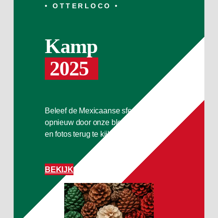
• OTTERLOCO •
Kamp
2
025
Beleef de Mexicaanse sferen
opnieuw door onze blogs
en fotos terug te kijken.
BEKIJK