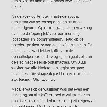
een bijzonder moment. ‘Another love’ klonk over
de hei.
Na de koek ochtendgymnastiek en yoga,
genietend van de zonsopgang en de frisse
ochtendgeuren. Op de terugweg stoppen we nog
even op de ‘open plek’ voor een momentje
‘bosbaden’ en ‘boomknuffelen’. Terug op de
boerderij pakken ze nog een half uurtje slaap. De
leiding zet alvast lekker koffie voor de
ophaalhulpen die onderweg zijn en gaat zelf aan
de slag met de eerste opruimacties. Om 8 uur
wekken we alle kinderen en begint het grote
inpakfeest! Die slaapzak past toch echt niet in de
zak, leiding!! Oh….toch wel!
Met alle was op de waslijnen was het even een
uitdaging om alle koffers goed te vullen. Hier en
daar is een sok of onderbroek niet bij zijn eigenaar
teruggekomen. Mochten jullie nog spullen