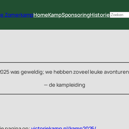
rie Zomerkamp
Home
Kamp
Sponsoring
Historie
Zoeken
 2025 was geweldig; we hebben zoveel leuke avonturen 
—
de kampleiding
rie pagina op;
victoriekamp.nl/kamp2025/