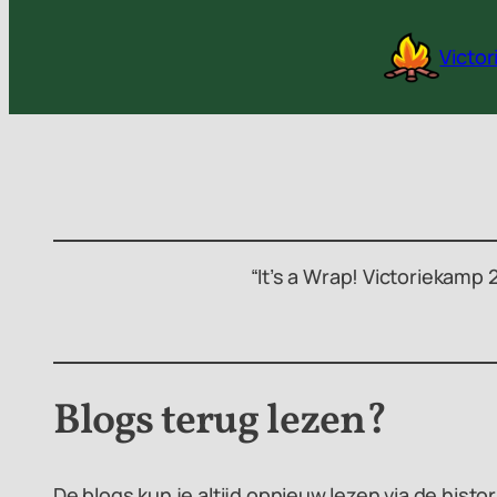
Ga
naar
Victo
de
inhoud
“It’s a Wrap! Victoriekamp
Blogs terug lezen?
De blogs kun je altijd opnieuw lezen via de histo