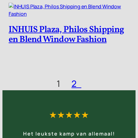
INHUIS Plaza, Philos Shipping
en Blend Window Fashion
1
2
★★★★★
Het leukste kamp van allemaal!