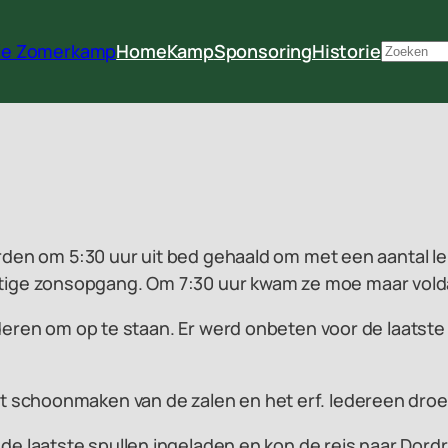
rie Zomerkamp
Home
Kamp
Sponsoring
Historie
Zoeken
erden om 5:30 uur uit bed gehaald om met een aantal le
ge zonsopgang. Om 7:30 uur kwam ze moe maar voldaa
deren om op te staan. Er werd onbeten voor de laatste
schoonmaken van de zalen en het erf. Iedereen droeg 
e laatste spullen ingeladen en kon de reis naar Dord