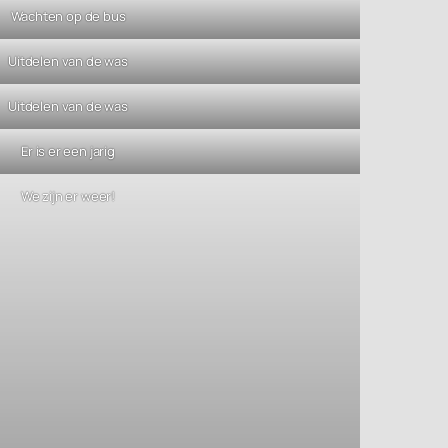
Wachten op de bus
Uitdelen van de was
Uitdelen van de was
Er is er een jarig
We zijn er weer!