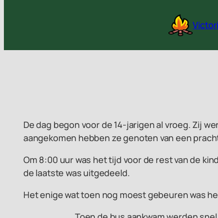
Ga
naar
Victo
de
inhoud
De dag begon voor de 14-jarigen al vroeg. Zij w
aangekomen hebben ze genoten van een prachti
Om 8:00 uur was het tijd voor de rest van de kin
de laatste was uitgedeeld.
Het enige wat toen nog moest gebeuren was het 
Toen de bus aankwam werden snel d