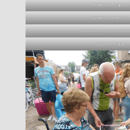
Inladen en instappen
Uitdelen van de was
Wie herkent zijn of haar kle
Er is er een jarig