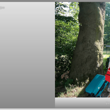
tjes
De