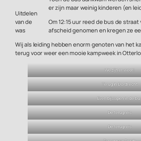
er zijn maar weinig kinderen (en le
Uitdelen
van de
Om 12:15 uur reed de bus de straat 
was
afscheid genomen en kregen ze een 
Wij als leiding hebben enorm genoten van het ka
terug voor weer een mooie kampweek in Otterlo
We zijn er weer!
Terug in Dordrecht
Even bijslapen in de bu
De terugreis
De terugreis
Terug naar Dordt