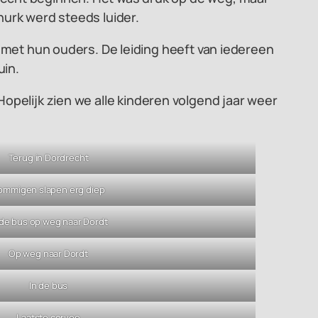
nurk werd steeds luider.
d met hun ouders. De leiding heeft van iedereen
uin.
opelijk zien we alle kinderen volgend jaar weer
Terug in Dordrecht
ommigen slapen erg diep
 de bus op weg naar Dordt
Op weg naar Dordt
In de bus
Laatste corvee