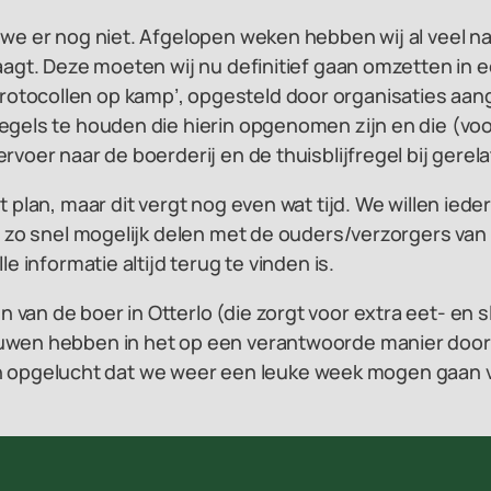
n we er nog niet. Afgelopen weken hebben wij al veel 
raagt. Deze moeten wij nu definitief gaan omzetten in
tocollen op kamp’, opgesteld door organisaties aange
egels te houden die hierin opgenomen zijn en die (voor
rvoer naar de boerderij en de thuisblijfregel bij gere
et plan, maar dit vergt nog even wat tijd. We willen 
an zo snel mogelijk delen met de ouders/verzorgers va
e informatie altijd terug te vinden is.
van de boer in Otterlo (die zorgt voor extra eet- en 
ouwen hebben in het op een verantwoorde manier door
ij en opgelucht dat we weer een leuke week mogen gaan 