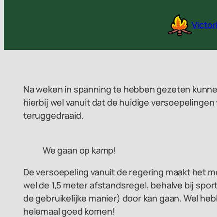
Ga
naar
Victo
de
inhoud
Na weken in spanning te hebben gezeten kunn
hierbij wel vanuit dat de huidige versoepelinge
teruggedraaid.
We gaan op kamp!
De versoepeling vanuit de regering maakt het mo
wel de 1,5 meter afstandsregel, behalve bij spo
de gebruikelijke manier) door kan gaan. Wel heb
helemaal goed komen!