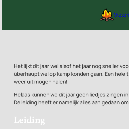
Ga
naar
Victo
de
inhoud
Het lijkt dit jaar wel alsof het jaar nog snelle
überhaupt wel op kamp konden gaan. Een hele ti
weer uit mogen halen!
Helaas kunnen we dit jaar geen liedjes zingen i
De leiding heeft er namelijk alles aan gedaan om
Leiding