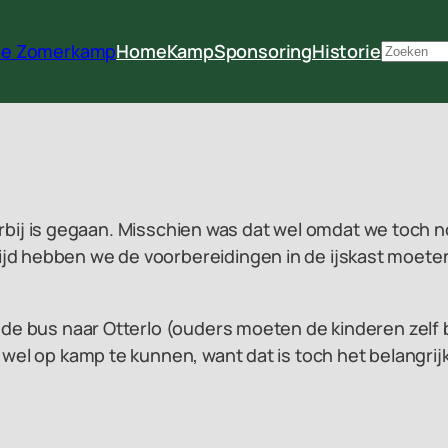
rie Zomerkamp
Home
Kamp
Sponsoring
Historie
Zoeken
r voorbij is gegaan. Misschien was dat wel omdat we to
jd hebben we de voorbereidingen in de ijskast moete
n de bus naar Otterlo (ouders moeten de kinderen zelf
 wel op kamp te kunnen, want dat is toch het belangrij