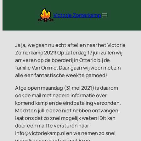
Ga
naar
Victorie Zomerkamp
de
inhoud
Ja ja, we gaan nu echt aftellen naar het Victorie
Zomerkamp 2021! Op zaterdag 17 juli zullen wij
arriveren op de boerderij in Otterlo bij de
familie Van Omme. Daar gaan wij weer met z’n
alle een fantastische week te gemoed!
Afgelopen maandag (31 mei 2021) is daarom
ook de mail met nadere informatie over
komend kamp en de eindbetaling verzonden.
Mochten jullie deze niet hebben ontvangen,
laat ons dat zo snel mogelijk weten! Dit kan
door een mail te versturen naar
info@victoriekamp.nl en we nemen zo snel
mogelijk even contact met je op!