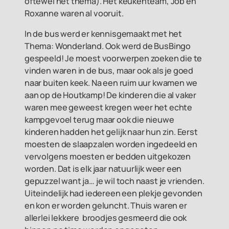
oftewel het thema). Het keukenteam, Job en
Roxanne waren al vooruit.
In de bus werd er kennisgemaakt met het
Thema: Wonderland. Ook werd de BusBingo
gespeeld! Je moest voorwerpen zoeken die te
vinden waren in de bus, maar ook als je goed
naar buiten keek. Na een ruim uur kwamen we
aan op de Houtkamp! De kinderen die al vaker
waren mee geweest kregen weer het echte
kampgevoel terug maar ook die nieuwe
kinderen hadden het gelijk naar hun zin. Eerst
moesten de slaapzalen worden ingedeeld en
vervolgens moesten er bedden uitgekozen
worden. Dat is elk jaar natuurlijk weer een
gepuzzel want ja… je wil toch naast je vrienden.
Uiteindelijk had iedereen een plekje gevonden
en kon er worden geluncht. Thuis waren er
allerlei lekkere broodjes gesmeerd die ook