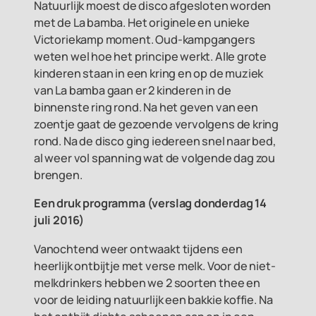
Natuurlijk moest de disco afgesloten worden
met de La bamba. Het originele en unieke
Victoriekamp moment. Oud-kampgangers
weten wel hoe het principe werkt. Alle grote
kinderen staan in een kring en op de muziek
van La bamba gaan er 2 kinderen in de
binnenste ring rond. Na het geven van een
zoentje gaat de gezoende vervolgens de kring
rond. Na de disco ging iedereen snel naar bed,
al weer vol spanning wat de volgende dag zou
brengen.
Een druk programma (v
erslag donderdag 14
juli 2016)
Vanochtend weer ontwaakt tijdens een
heerlijk ontbijtje met verse melk. Voor de niet-
melkdrinkers hebben we 2 soorten thee en
voor de leiding natuurlijk een bakkie koffie. Na