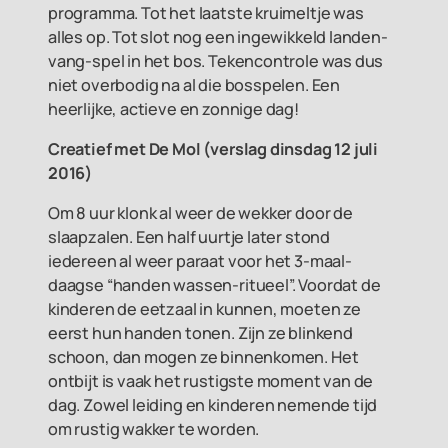
programma. Tot het laatste kruimeltje was
alles op. Tot slot nog een ingewikkeld landen-
vang-spel in het bos. Tekencontrole was dus
niet overbodig na al die bosspelen. Een
heerlijke, actieve en zonnige dag!
Creatief met De Mol (v
erslag dinsdag 12 juli
2016)
Om 8 uur klonk al weer de wekker door de
slaapzalen. Een half uurtje later stond
iedereen al weer paraat voor het 3-maal-
daagse “handen wassen-ritueel”. Voordat de
kinderen de eetzaal in kunnen, moeten ze
eerst hun handen tonen. Zijn ze blinkend
schoon, dan mogen ze binnenkomen. Het
ontbijt is vaak het rustigste moment van de
dag. Zowel leiding en kinderen nemende tijd
om rustig wakker te worden.