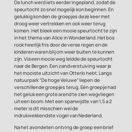
De lunch werd iets eerder ingepland, zodat de
speurtocht zo snel mogelijk kon beginnen. En
gelukkig konden de groepjes deze keer met
droog weer vertrekken en ook weer terug
komen. Het bleek een mooie speurtocht te zijn
in het thema van Alice in Wonderland. Het bos
rook heerlijk fris door de verse regen en de
kinderen waren blij om weer buiten te kunnen
zijn. Via een mooie weg leidde de speurtocht
naar de Bergen. Een zandverstuiving waar je
het mooiste uitzicht van Otterlo hebt. Langs
natuurpark “De hoge Veluwe” liepen de
verschillende groepjes terug. Eén groepje had
het geluk een grote arend te zien wegvliegen
uit een boom. Met een spanwijdte van 1,5 a 2
meter is dit misschien wel de
indrukwekkendste vogel van Nederland.
Na het avondeten ontving de groep een brief