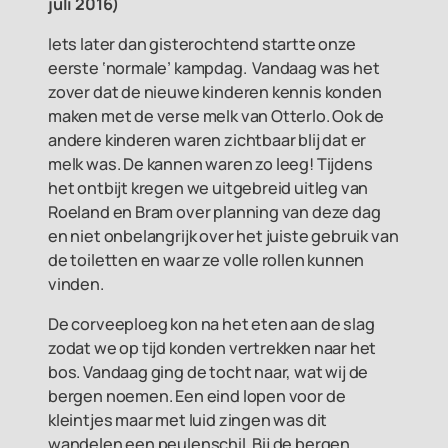
juli 2016)
Iets later dan gisterochtend startte onze
eerste ‘normale’ kampdag. Vandaag was het
zover dat de nieuwe kinderen kennis konden
maken met de verse melk van Otterlo. Ook de
andere kinderen waren zichtbaar blij dat er
melk was. De kannen waren zo leeg! Tijdens
het ontbijt kregen we uitgebreid uitleg van
Roeland en Bram over planning van deze dag
en niet onbelangrijk over het juiste gebruik van
de toiletten en waar ze volle rollen kunnen
vinden.
De corveeploeg kon na het eten aan de slag
zodat we op tijd konden vertrekken naar het
bos. Vandaag ging de tocht naar, wat wij de
bergen noemen. Een eind lopen voor de
kleintjes maar met luid zingen was dit
wandelen een peulenschil. Bij de bergen