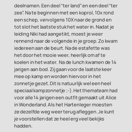
deelnamen. Een deel “ter land” en een deel “ter
zee”. Na te beginnen met een koprol, 10x rond
een schep, vervolgens 10X naar de grond en
tot slot het laatste stuk het water in. Nadat je
leiding Niki had aangetikt, moest je weer
rennend naar de volgende in je groep. Zo kwam
iedereen aan de beurt. Na de estafette was
het door het mooie weer, heerlijk om af te
koelen in het water. Na de lunch kwamen de 14
jarigen aan bod. Zij gaan voor de laatste keer
mee op kamp en worden hiervoor in het
zonnetje gezet. Dit is natuurlijk wel een heel
speciaal kampzonnetje ;-). Het themateam had
voor alle 14 jarigen een outfit gemaakt uit Alice
in Wonderland. Als het Hartenleger moesten
ze dezelfde weg weer terug afleggen. Je kunt
je voorstellen dat ze heel erg veel bekijks
hadden.