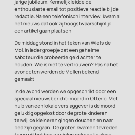
jarige jubileum. Kennelijk leidde de
enthousiaste email tot positieve reactie bij de
redactie. Na een telefonisch interview, kwam al
het nieuws dat ook zij hoogstwaarschijnlijk
een artikel gaan plaatsen.
De middag stond in het teken van Wie Is de
Mol. In ieder groepje zat een geheime
saboteur die probeerde geld achter te
houden. Wie is niet te vertrouwen? Pas na het
avondeten werden de Mollen bekend
gemaakt.
In de avond werden we opgeschrikt door een
speciaal nieuwsbericht: moord in Otterlo. Met
hulp van een lokale verslaggever is de moord
gelukkig opgelost door de grote kinderen
terwijl de kleineren gingen douchen en naar
bed zijn gegaan. De groten kwamen tevreden
terug uit het bos en vielen ook snel in slaap.