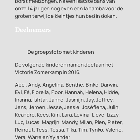
borst meezongen. Na een laatste dans van
onze 14 jarigen nog even een la bamba voor de
groten terwijl de kleintjes hun bed in doken.
Deelnemers
De groepsfoto met kinderen
De volgende kinderen namen deel aan het
Victorie Zomerkamp in 2016:
Abel, Andy, Angelina, Benthe, Binke, Darwin,
Evi, Fé, Fiorella, Floor, Hannah, Helena, Hidde,
Inanna, Ishtar, Janne, Jasmijn, Jay, Jeffrey,
Jens, Jeroen, Jesse, Jessie, Joséfiena, Julin,
Keandro, Kees, Kim, Lara, Levina, Lieve, Lizzy,
Luc, Lucas, Magrijn, Mandy, Milan, Pien, Pieter,
Reinout, Tess, Tessa, Tika, Tim, Tynko, Valerie,
Vera, Warre en Xylander