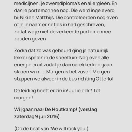
medicijnen, je zwemdiploma’s en allergieën. En
dan je portemonnee nog. Die werd ingeleverd
bij Niki en Matthijs. Die controleerden nog even
of je je naam er netjes in had geschreven,
zodat we je niet de verkeerde portemonnee
zouden geven.
Zodra dat zo was gebeurd ging je natuurlijk
lekker spelen in de speeltuin! Nog even alle
energie eruit zodat je daarna lekker kon gaan
slapen want…. Morgen is het zover! Morgen
stappen we alweer in de bus richting Otterlo!
De leiding heeft er zin in! Jullie ook? Tot
morgen!
Wij gaan naar De Houtkamp! (v
erslag
zaterdag 9 juli 2016)
(Op de beat van ‘We will rock you’)