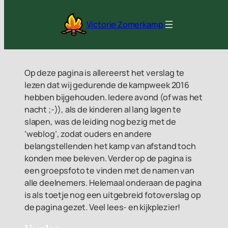
Ga
naar
Victorie Zomerkamp
de
inhoud
Op deze pagina is allereerst het verslag te
lezen dat wij gedurende de kampweek 2016
hebben bijgehouden. Iedere avond (of was het
nacht ;-)), als de kinderen al lang lagen te
slapen, was de leiding nog bezig met de
‘weblog’, zodat ouders en andere
belangstellenden het kamp van afstand toch
konden mee beleven. Verder op de pagina is
een groepsfoto te vinden met de namen van
alle deelnemers. Helemaal onderaan de pagina
is als toetje nog een uitgebreid fotoverslag op
de pagina gezet. Veel lees- en kijkplezier!