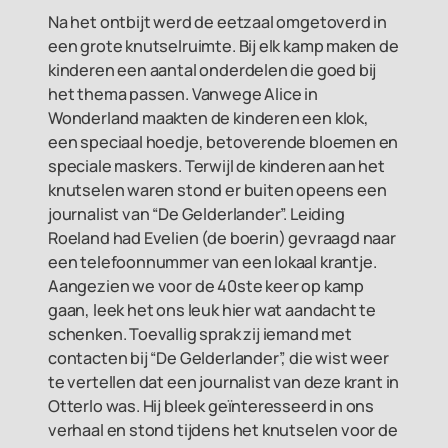
Na het ontbijt werd de eetzaal omgetoverd in
een grote knutselruimte. Bij elk kamp maken de
kinderen een aantal onderdelen die goed bij
het thema passen. Vanwege Alice in
Wonderland maakten de kinderen een klok,
een speciaal hoedje, betoverende bloemen en
speciale maskers. Terwijl de kinderen aan het
knutselen waren stond er buiten opeens een
journalist van “De Gelderlander”. Leiding
Roeland had Evelien (de boerin) gevraagd naar
een telefoonnummer van een lokaal krantje.
Aangezien we voor de 40ste keer op kamp
gaan, leek het ons leuk hier wat aandacht te
schenken. Toevallig sprak zij iemand met
contacten bij “De Gelderlander”, die wist weer
te vertellen dat een journalist van deze krant in
Otterlo was. Hij bleek geïnteresseerd in ons
verhaal en stond tijdens het knutselen voor de