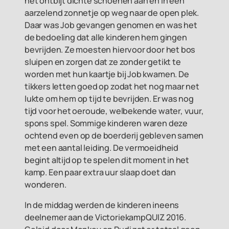
het ontbijt dichte schoenen aan en in een
aarzelend zonnetje op weg naar de open plek.
Daar was Job gevangen genomen en was het
de bedoeling dat alle kinderen hem gingen
bevrijden. Ze moesten hiervoor door het bos
sluipen en zorgen dat ze zonder getikt te
worden met hun kaartje bij Job kwamen. De
tikkers letten goed op zodat het nog maar net
lukte om hem op tijd te bevrijden. Er was nog
tijd voor het oeroude, welbekende water, vuur,
spons spel. Sommige kinderen waren deze
ochtend even op de boerderij gebleven samen
met een aantal leiding. De vermoeidheid
begint altijd op te spelen dit moment in het
kamp. Een paar extra uur slaap doet dan
wonderen.
In de middag werden de kinderen ineens
deelnemer aan de VictoriekampQUIZ 2016.