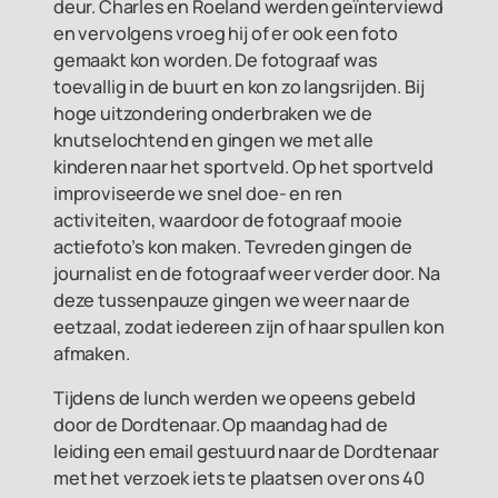
deur. Charles en Roeland werden geïnterviewd
en vervolgens vroeg hij of er ook een foto
gemaakt kon worden. De fotograaf was
toevallig in de buurt en kon zo langsrijden. Bij
hoge uitzondering onderbraken we de
knutselochtend en gingen we met alle
kinderen naar het sportveld. Op het sportveld
improviseerde we snel doe- en ren
activiteiten, waardoor de fotograaf mooie
actiefoto’s kon maken. Tevreden gingen de
journalist en de fotograaf weer verder door. Na
deze tussenpauze gingen we weer naar de
eetzaal, zodat iedereen zijn of haar spullen kon
afmaken.
Tijdens de lunch werden we opeens gebeld
door de Dordtenaar. Op maandag had de
leiding een email gestuurd naar de Dordtenaar
met het verzoek iets te plaatsen over ons 40