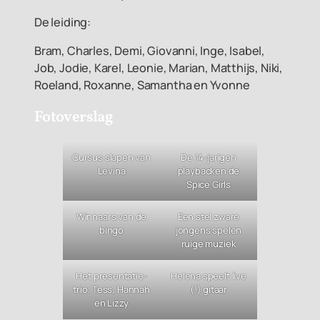
De leiding:
Bram, Charles, Demi, Giovanni, Inge, Isabel,
Job, Jodie, Karel, Leonie, Marian, Matthijs, Niki,
Roeland, Roxanne, Samantha en Yvonne
Fotoverslag
Cursus slapen van
De 14-jarigen
Levina
playbacken de
Spice Girls
Winnaars van de
Een stel zware
bingo
jongens spelen
ruige muziek
Het presentatie-
Helena speelt live
trio: Tess, Hannah
(!) gitaar
en Lizzy