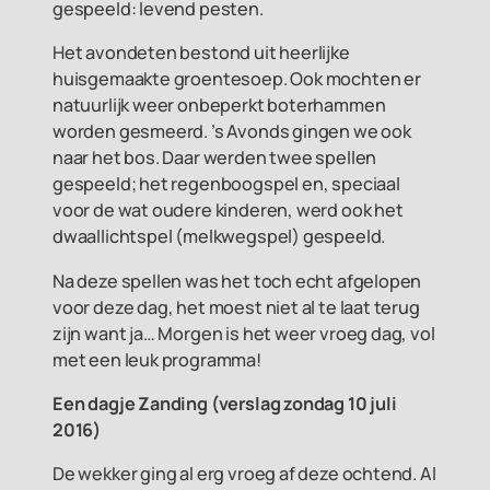
gespeeld: levend pesten.
Het avondeten bestond uit heerlijke
huisgemaakte groentesoep. Ook mochten er
natuurlijk weer onbeperkt boterhammen
worden gesmeerd. ’s Avonds gingen we ook
naar het bos. Daar werden twee spellen
gespeeld; het regenboogspel en, speciaal
voor de wat oudere kinderen, werd ook het
dwaallichtspel (melkwegspel) gespeeld.
Na deze spellen was het toch echt afgelopen
voor deze dag, het moest niet al te laat terug
zijn want ja… Morgen is het weer vroeg dag, vol
met een leuk programma!
Een dagje Zanding (v
erslag zondag 10 juli
2016)
De wekker ging al erg vroeg af deze ochtend. Al