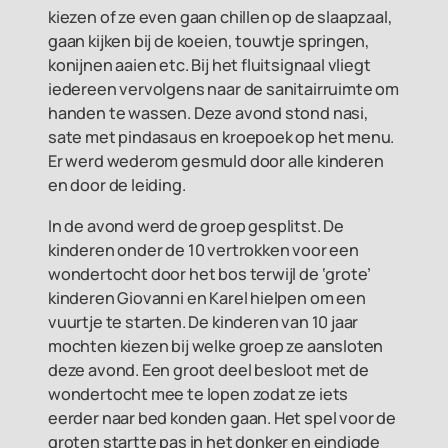
kiezen of ze even gaan chillen op de slaapzaal,
gaan kijken bij de koeien, touwtje springen,
konijnen aaien etc. Bij het fluitsignaal vliegt
iedereen vervolgens naar de sanitairruimte om
handen te wassen. Deze avond stond nasi,
sate met pindasaus en kroepoek op het menu.
Er werd wederom gesmuld door alle kinderen
en door de leiding.
In de avond werd de groep gesplitst. De
kinderen onder de 10 vertrokken voor een
wondertocht door het bos terwijl de ‘grote’
kinderen Giovanni en Karel hielpen om een
vuurtje te starten. De kinderen van 10 jaar
mochten kiezen bij welke groep ze aansloten
deze avond. Een groot deel besloot met de
wondertocht mee te lopen zodat ze iets
eerder naar bed konden gaan. Het spel voor de
groten startte pas in het donker en eindigde