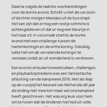
Daarna volgde de laatste voorbereidingen
voor de bonte avond. Schrikt u niet als uw zoon
of dochter morgen bleekjes uit de bus stapt.
Het kan zijn dat er nog een restje schmink is
achtergebleven of dat er nog een kleurtje in
het haar zit. In vol ornaat startte de bonte
avond met een challenge tussen de
hartenkoningin en de witte koning. Gelukkig
lukte het om de vervelende koningin te
verslaan zodat ze uit wonderland is verdreven.
Een avond vol leuke toneelstukken, challenges
en playbackoptredens was een fantastische
afsluiting van de kampweek 2016. Met als klap
op de vuurpijl het bezoek van Michel die dit jaar
als leiding niet mee kon maar wel ons kamplied
heeft geschreven. Het was erg leuk voor hem
om te horen dat de kinderen het lied uit volle