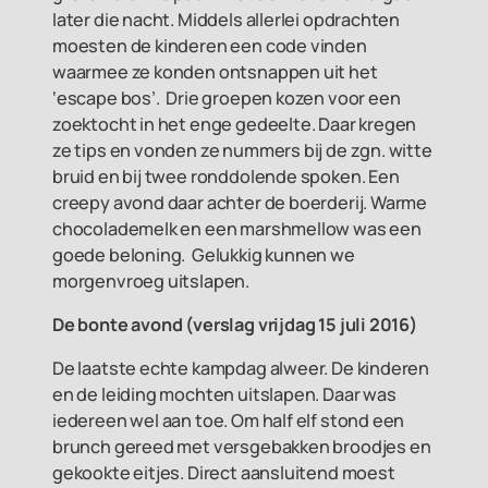
later die nacht. Middels allerlei opdrachten
moesten de kinderen een code vinden
waarmee ze konden ontsnappen uit het
‘escape bos’. Drie groepen kozen voor een
zoektocht in het enge gedeelte. Daar kregen
ze tips en vonden ze nummers bij de zgn. witte
bruid en bij twee ronddolende spoken. Een
creepy avond daar achter de boerderij. Warme
chocolademelk en een marshmellow was een
goede beloning. Gelukkig kunnen we
morgenvroeg uitslapen.
De bonte avond (v
erslag vrijdag 15 juli 2016)
De laatste echte kampdag alweer. De kinderen
en de leiding mochten uitslapen. Daar was
iedereen wel aan toe. Om half elf stond een
brunch gereed met versgebakken broodjes en
gekookte eitjes. Direct aansluitend moest