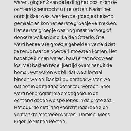
waren, gingen 2 van de leiding het bos in om de
ochtend speurtocht uit te zetten. Nadat het
ontbijt klaar was, werden de groepjes bekend
gemaakt en kon het eerste groepje vertrekken.
Het eerste groepje was nog maar net weg of
donkere wolken omcirkelden Otterlo. Snel
werd het eerste groepje gebeld en verteld dat
ze terug naar de boerderij moesten komen. Net
nadat ze binnen waren, barste het noodweer
los. Met bakken tegelijkertijd kwam het uit de
hemel. Wat waren we blij dat we allemaal
binnen waren. Dankzij buienradar wisten we
dat het in de middag beter zou worden. Snel
werd het programma omgegooid. In de
ochtend deden we spelletjes in de grote zaal.
Het duurde niet lang voordat iedereen zich
vermaakte met Weerwolven, Domino, Mens
Erger Je Niet en Pesten.