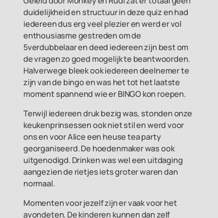
Geleid door Monkey en Rudi zat er totaal geen
duidelijkheid en structuur in deze quiz en had
iedereen dus erg veel plezier en werd er vol
enthousiasme gestreden om de
5verdubbelaar en deed iedereen zijn best om
de vragen zo goed mogelijk te beantwoorden.
Halverwege bleek ook iedereen deelnemer te
zijn van de bingo en was het tot het laatste
moment spannend wie er BINGO kon roepen.
Terwijl iedereen druk bezig was, stonden onze
keukenprinsessen ook niet stil en werd voor
ons en voor Alice een heuse tea party
georganiseerd. De hoedenmaker was ook
uitgenodigd. Drinken was wel een uitdaging
aangezien de rietjes iets groter waren dan
normaal.
Momenten voor jezelf zijn er vaak voor het
avondeten. De kinderen kunnen dan zelf