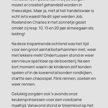
moest er creatief gehandeld worden in
theezakjes. Maar ja, niet al het handelswaar is
echt iets waard! Na dit spel werden Job,
Roeland en Charles in het zonnetje gezet
omdat zij resp. 10, 15 en 20 jaar al meegaan als
leiding!
Na deze inspannende ochtend was het tijd
voor een groot aantal boterhammen met, weer
met lekkere melk! Ondertussen stond er weer
een nieuw spel klaar op de boerderij. Na een
kort moment waarin de kinderen zelf konden
spelen of in de koeienstal konden rondkijken,
startte een chaosspel. Flink rennen, zoeken en
weer rennen.
Gelukkig zorgden ook ’s avonds onze
keukenprinsessen voor een voedzame
maaltijd. Vanavond stond er bloemkool op het