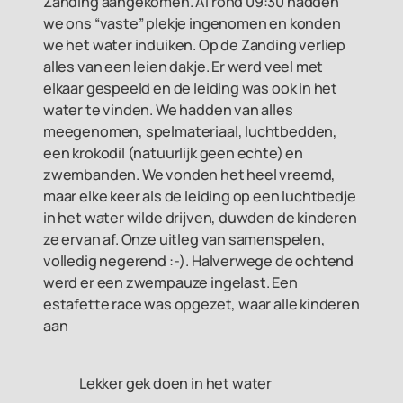
Zanding aangekomen. Al rond 09:30 hadden
we ons “vaste” plekje ingenomen en konden
we het water induiken. Op de Zanding verliep
alles van een leien dakje. Er werd veel met
elkaar gespeeld en de leiding was ook in het
water te vinden. We hadden van alles
meegenomen, spelmateriaal, luchtbedden,
een krokodil (natuurlijk geen echte) en
zwembanden. We vonden het heel vreemd,
maar elke keer als de leiding op een luchtbedje
in het water wilde drijven, duwden de kinderen
ze ervan af. Onze uitleg van samenspelen,
volledig negerend :-). Halverwege de ochtend
werd er een zwempauze ingelast. Een
estafette race was opgezet, waar alle kinderen
aan
Lekker gek doen in het water