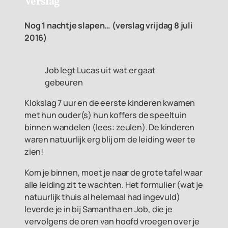
Verslag
Nog 1 nachtje slapen… (v
erslag vrijdag 8 juli
2016)
Job legt Lucas uit wat er gaat
gebeuren
Klokslag 7 uur en de eerste kinderen kwamen
met hun ouder(s) hun koffers de speeltuin
binnen wandelen (lees: zeulen). De kinderen
waren natuurlijk erg blij om de leiding weer te
zien!
Kom je binnen, moet je naar de grote tafel waar
alle leiding zit te wachten. Het formulier (wat je
natuurlijk thuis al helemaal had ingevuld)
leverde je in bij Samantha en Job, die je
vervolgens de oren van hoofd vroegen over je