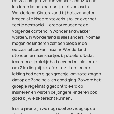
eetzaal omgetoverd in Wonderland. Maar de
kinderen komen natuurlijk niet zomaar in
Wonderland. Gisteravond bij het avondeten
kregen alle kinderen toverkristallen over het
toetje gestrooid. Hierdoor zouden ze de
volgende ochtend in Wonderland wakker
worden. In Wonderland is alles anders. Normaal
mogen de kinderen zelf een plekje in de
eetzaal uitzoeken, maar in Wonderland
stonden er naamkaartjes bij stoelen. Nadat
iedereen zijn plekje had gevonden, bleken er
ook 2 leiding bij de tafels te zitten. Iedere
leiding had een eigen groepje, om zo te zorgen
dat op de Zanding alles goed ging. Zo werd het
groepje regelmatig gecontroleerd op
insmeren en wisten de jongere kinderen ook
goed bij wie ze terecht kunnen.
In alle jaren zijn we nog nooit zo vroeg op de