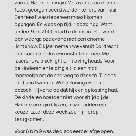
van de Hartenkoningin. Vanavond zou er een
feest georganiseerd worden ter ere van haar.
Een feest waar iedereen moest komen
opdagen. En wees op tijd, riep zo nog. Want
anders! Om 21:00 startte de disco. Het werd
een weergaloze avond met een enorme
lichtshow. Elk jaar nemen we vanuit Dordrecht
een complete drive-in installatie mee. Met
lasershow, blacklight en moving heads. Voor
de kinderen en leiding altijd een mooi
momentje om de dag weg te dansen. Tijdens
de disco kwam de Witte Koning even op
bezoek. Hij vertelde dat hij een oplossing had.
De kinderen hoefden niet voor altijd bij de
Hartenkoningin blijven, maar hadden een
keuze. Later deze week zou hij hierop
terugkomen.
Voor 6 t/m 9 was de disco eerder afgelopen.