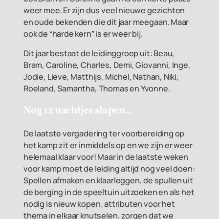
weer mee. Er zijn dus veel nieuwe gezichten
en oude bekenden die dit jaar meegaan. Maar
ook de “harde kern” is er weer bij.
Dit jaar bestaat de leidinggroep uit: Beau,
Bram, Caroline, Charles, Demi, Giovanni, Inge,
Jodie, Lieve, Matthijs, Michel, Nathan, Niki,
Roeland, Samantha, Thomas en Yvonne.
Nog 12 nachtjes slapen..
De laatste vergadering ter voorbereiding op
het kamp zit er inmiddels op en we zijn er weer
helemaal klaar voor! Maar in de laatste weken
voor kamp moet de leiding altijd nog veel doen:
Spellen afmaken en klaarleggen, de spullen uit
de berging in de speeltuin uitzoeken en als het
nodig is nieuw kopen, attributen voor het
thema in elkaar knutselen, zorgen dat we