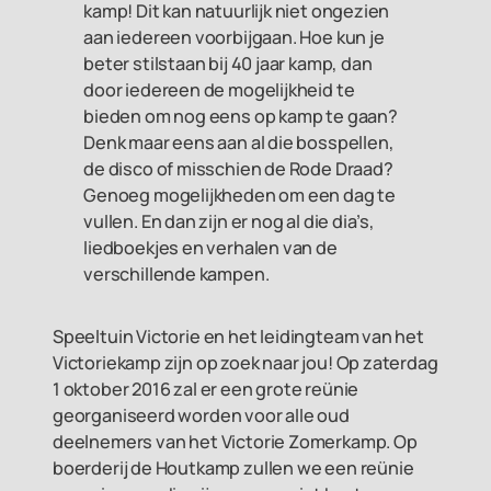
kamp! Dit kan natuurlijk niet ongezien
aan iedereen voorbijgaan. Hoe kun je
beter stilstaan bij 40 jaar kamp, dan
door iedereen de mogelijkheid te
bieden om nog eens op kamp te gaan?
Denk maar eens aan al die bosspellen,
de disco of misschien de Rode Draad?
Genoeg mogelijkheden om een dag te
vullen. En dan zijn er nog al die dia’s,
liedboekjes en verhalen van de
verschillende kampen.
Speeltuin Victorie en het leidingteam van het
Victoriekamp zijn op zoek naar jou! Op zaterdag
1 oktober 2016 zal er een grote reünie
georganiseerd worden voor alle oud
deelnemers van het Victorie Zomerkamp. Op
boerderij de Houtkamp zullen we een reünie