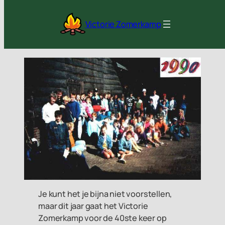
Ga
naar
Victorie Zomerkamp
de
inhoud
Je kunt het je bijna niet voorstellen,
maar dit jaar gaat het Victorie
Zomerkamp voor de 40ste keer op